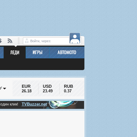
Войти, через:
EUR
USD
RUB
У
26.18
23.49
0.37
TVBuzzer.net
 один клик!