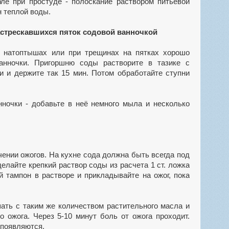
ле при простуде - полоскание раствором питьевой
н теплой воды.
астрескавшихся пяток содовой ванночкой
, натоптышах или при трещинах на пятках хорошо
анночки. Пригоршню соды растворите в тазике с
ги и держите так 15 мин. Потом обработайте ступни
ночки - добавьте в неё немного мыла и несколько
ении ожогов. На кухне сода должна быть всегда под
делайте крепкий раствор соды из расчета 1 ст. ложка
й тампон в растворе и прикладывайте на ожог, пока
ать с таким же количеством растительного масла и
 ожога. Через 5-10 минут боль от ожога проходит.
 появляются.