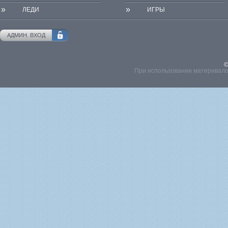
»
»
ЛЕДИ
ИГРЫ
АДМИН. ВХОД
©
При использовании материвалов