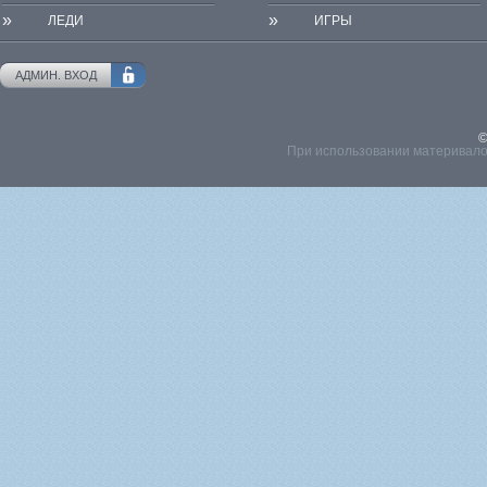
»
»
ЛЕДИ
ИГРЫ
АДМИН. ВХОД
©
При использовании материвалов