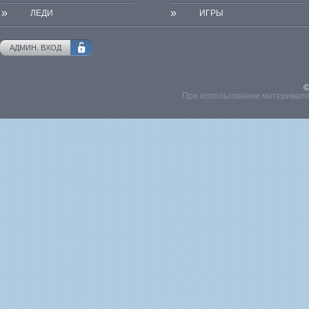
»
»
ЛЕДИ
ИГРЫ
АДМИН. ВХОД
©
При использовании материвалов