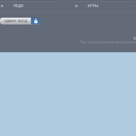
»
»
ЛЕДИ
ИГРЫ
АДМИН. ВХОД
©
При использовании материвалов