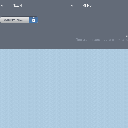
»
»
ЛЕДИ
ИГРЫ
АДМИН. ВХОД
©
При использовании материвалов